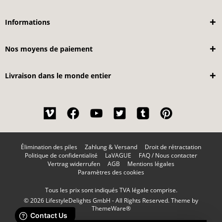
Informations
Nos moyens de paiement
Livraison dans le monde entier
Élimination des piles
Zahlung & Versand
Droit de rétractation
Politique de confidentialité
LaVAGUE
FAQ / Nous contacter
Vertrag widerrufen
AGB
Mentions légales
Paramètres des cookies
Tous les prix sont indiqués TVA légale comprise.
© 2026 LifestyleDelights GmbH - All Rights Reserved. Theme by
ThemeWare®