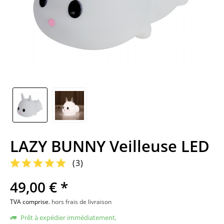
LAZY BUNNY Veilleuse LED
(
3
)
49,00 € *
TVA comprise.
hors frais de livraison
Prêt à expédier immédiatement,