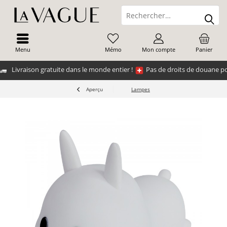
Menu
Mémo
Mon compte
Panier
Livraison gratuite dans le monde entier !
Pas de droits de douane po
Aperçu
Lampes