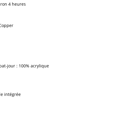
iron 4 heures
 Copper
bat-jour : 100% acrylique
le intégrée