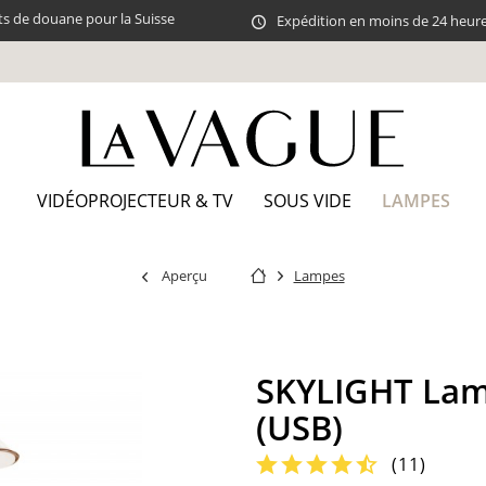
ts de douane pour la Suisse
Expédition en moins de 24 heur
LAMPES
VIDÉOPROJECTEUR & TV
SOUS VIDE
Aperçu
Lampes
SKYLIGHT Lamp
(USB)
(
11
)