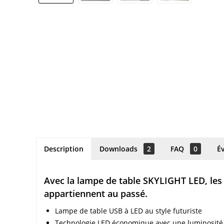
Description
Downloads
2
FAQ
0
É
Avec la lampe de table SKYLIGHT LED, les
appartiennent au passé.
Lampe de table USB à LED au style futuriste
Technologie LED économique avec une luminosité 