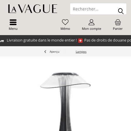
Menu
Mémo
Mon compte
Panier
Livraison gratuite dans le monde entier !
Pas de droits de douane po
Aperçu
Lampes